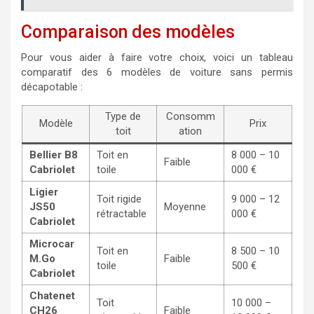
Comparaison des modèles
Pour vous aider à faire votre choix, voici un tableau
comparatif des 6 modèles de voiture sans permis
décapotable :
Type de
Consomm
Modèle
Prix
toit
ation
Bellier B8
Toit en
8 000 – 10
Faible
Cabriolet
toile
000 €
Ligier
Toit rigide
9 000 – 12
JS50
Moyenne
rétractable
000 €
Cabriolet
Microcar
Toit en
8 500 – 10
M.Go
Faible
toile
500 €
Cabriolet
Chatenet
Toit
10 000 –
CH26
Faible