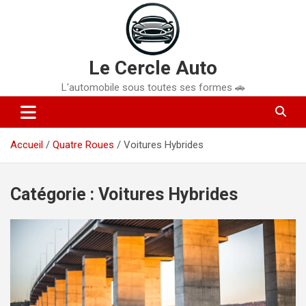
Aller
au
contenu
Le Cercle Auto
L'automobile sous toutes ses formes 🚗
Accueil
Quatre Roues
Voitures Hybrides
Catégorie :
Voitures Hybrides