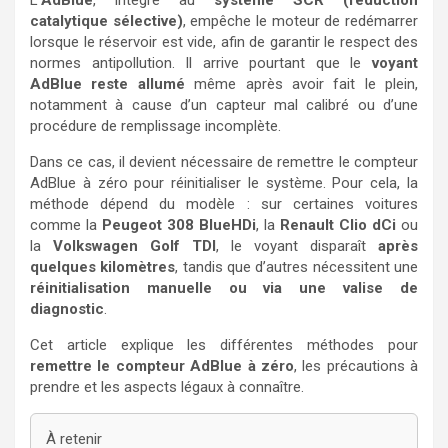
L’
AdBlue
, intégré au
système SCR (réduction
catalytique sélective)
, empêche le moteur de redémarrer
lorsque le réservoir est vide, afin de garantir le respect des
normes antipollution. Il arrive pourtant que le
voyant
AdBlue reste allumé
même après avoir fait le plein,
notamment à cause d’un capteur mal calibré ou d’une
procédure de remplissage incomplète.
Dans ce cas, il devient nécessaire de remettre le compteur
AdBlue à zéro pour réinitialiser le système. Pour cela, la
méthode dépend du modèle : sur certaines voitures
comme la
Peugeot 308 BlueHDi
, la
Renault Clio dCi
ou
la
Volkswagen Golf TDI
, le voyant disparaît
après
quelques kilomètres
, tandis que d’autres nécessitent une
réinitialisation manuelle ou via une valise de
diagnostic
.
Cet article explique les différentes méthodes pour
remettre le compteur AdBlue à zéro
, les précautions à
prendre et les aspects légaux à connaître.
À retenir