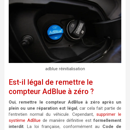
adblue réinitialisation
Est-il légal de remettre le
compteur AdBlue à zéro ?
Oui
,
remettre le compteur AdBlue à zéro après un
plein ou une réparation est légal
, car cela fait partie de
l’entretien normal du véhicule. Cependant,
supprimer le
système AdBlue
de manière définitive est
formellement
interdit
. La loi française, conformément au
Code de