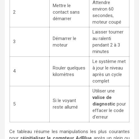
Attendre
Mettre le
environ 60
2
contact sans
secondes,
démarrer
moteur coupé
Laisser tourner
Démarrer le
au ralenti
3
moteur
pendant 2 à 3
minutes
Le système met
Rouler quelques
à jour le niveau
4
kilomètres
après un cycle
complet
Utiliser une
valise de
Si le voyant
5
diagnostic
pour
reste allumé
effacer le code
d’erreur
Ce tableau résume les manipulations les plus courantes
pour
réinitialiser le compteur AdBlue
après un plein ou