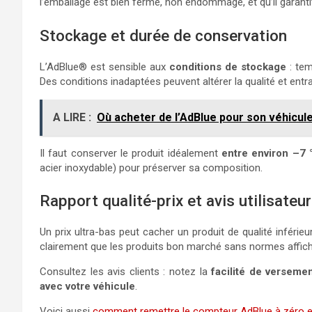
l’emballage est bien fermé, non endommagé, et qu’il garantit 
Stockage et durée de conservation
L’AdBlue® est sensible aux
conditions de stockage
: tem
Des conditions inadaptées peuvent altérer la qualité et entraî
A LIRE :
Où acheter de l’AdBlue pour son véhicule
Il faut conserver le produit idéalement
entre environ –7 
acier inoxydable) pour préserver sa composition.
Rapport qualité-prix et avis utilisateu
Un prix ultra-bas peut cacher un produit de qualité inférie
clairement que les produits bon marché sans normes affich
Consultez les avis clients : notez la
facilité de verseme
avec votre véhicule
.
Voici aussi
comment remettre le compteur AdBlue à zéro e