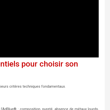
ntiels pour choisir son
lusieurs critères techniques fondamentaux.
e l’AdBlue® : composition, pureté, absence de métaux lourds,