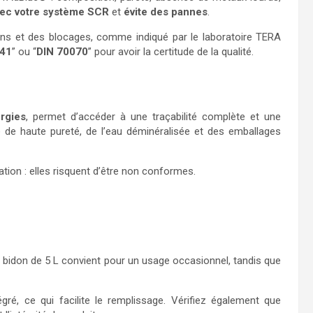
vec votre système SCR
et
évite des pannes
.
ons et des blocages, comme indiqué par le laboratoire TERA
241
” ou “
DIN 70070
” pour avoir la certitude de la qualité.
rgies
, permet d’accéder à une traçabilité complète et une
rée de haute pureté, de l’eau déminéralisée et des emballages
ation : elles risquent d’être non conformes.
n bidon de 5 L convient pour un usage occasionnel, tandis que
gré, ce qui facilite le remplissage. Vérifiez également que