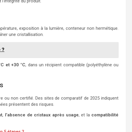
l’intégrité du produit.
pérature, exposition à la lumière, conteneur non hermétique.
ner une cristallisation.
 ?
°C et +30 °C
, dans un récipient compatible (polyéthylène ou
rs
ure ou non certifié. Des sites de comparatif de 2025 indiquent
ées présentent des risques.
nt
,
l’absence de cristaux après usage
, et la
compatibilité
n 5 étapes ?