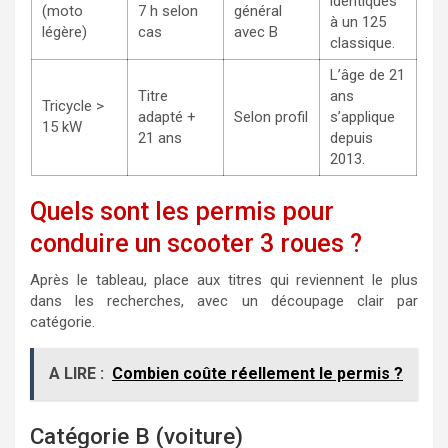
identiques
(moto
7 h selon
général
à un 125
légère)
cas
avec B
classique.
L’âge de 21
Titre
ans
Tricycle >
adapté +
Selon profil
s’applique
15 kW
21 ans
depuis
2013.
Quels sont les permis pour
conduire un scooter 3 roues ?
Après le tableau, place aux titres qui reviennent le plus
dans les recherches, avec un découpage clair par
catégorie.
A LIRE :
Combien coûte réellement le permis ?
Catégorie B (voiture)