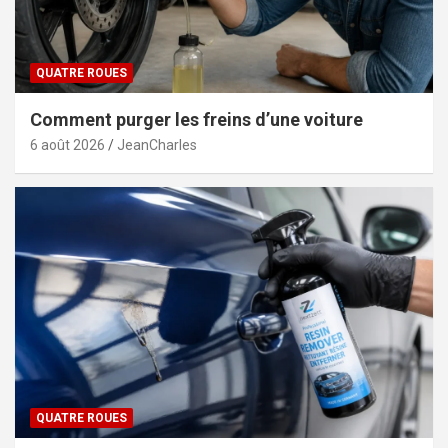
QUATRE ROUES
Comment purger les freins d’une voiture
6 août 2026
JeanCharles
QUATRE ROUES