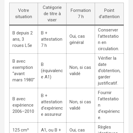
Catégorie
Votre
Formation
Point
de titre à
situation
7 h
d’attention
viser
Conserver
B depuis 2
B +
Oui, cas
l’attestatio
ans, 3
attestation
général
n en
roues L5e
7 h
circulation.
Vérifier la
B avec
B
date
exemption
Non, si cas
(équivalenc
d’obtention,
“avant
validé
e A1)
garder
mars 1980”
justificatif.
Fournir
B +
B avec
l’attestatio
attestation
Non, si cas
expérience
n
d’expérienc
validé
2006–2010
d’expérienc
e assureur
e.
Règles
125 cm³
A1, ou B +
Oui, cas