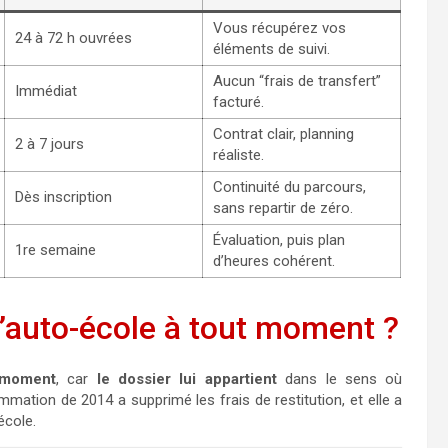
Vous récupérez vos
24 à 72 h ouvrées
éléments de suivi.
Aucun “frais de transfert”
Immédiat
facturé.
Contrat clair, planning
2 à 7 jours
réaliste.
Continuité du parcours,
Dès inscription
sans repartir de zéro.
Évaluation, puis plan
1re semaine
d’heures cohérent.
d’auto-école à tout moment ?
 moment
, car
le dossier lui appartient
dans le sens où
mmation de 2014 a supprimé les frais de restitution, et elle a
école.