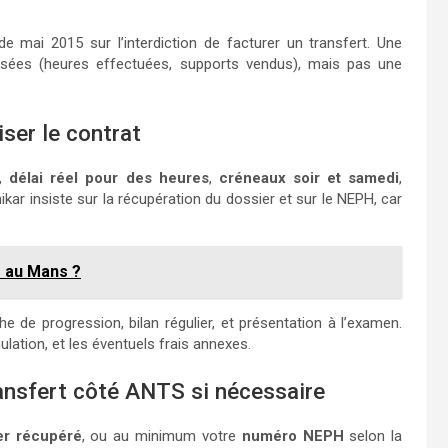
 mai 2015 sur l’interdiction de facturer un transfert. Une
lisées (heures effectuées, supports vendus), mais pas une
iser le contrat
s,
délai réel pour des heures
,
créneaux soir et samedi
,
nikar insiste sur la récupération du dossier et sur le NEPH, car
e au Mans ?
che de progression, bilan régulier, et présentation à l’examen.
nulation, et les éventuels frais annexes.
ransfert côté ANTS si nécessaire
er récupéré
, ou au minimum votre
numéro NEPH
selon la