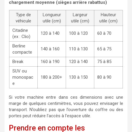
chargement moyenne (sièges arrière rabattus)
Type de
Longueur
Largeur
Hauteur
véhicule
utile (cm)
utile (cm)
utile (cm)
Citadine
120 à 140
100 à 120
60 à 70
(ex : Clio)
Berline
140 à 160
110 à 130
65 à 75
compacte
Break
160 à 190
120 à 140
75 à 85
SUV ou
monospac
180 à 200+
130 à 150
80 à 90
e
Si votre machine entre dans ces dimensions avec une
marge de quelques centimètres, vous pouvez envisager le
transport. N’oubliez pas que l’ouverture du coffre ou des
portes peut réduire l’accès à l’espace utile.
Prendre en compte les