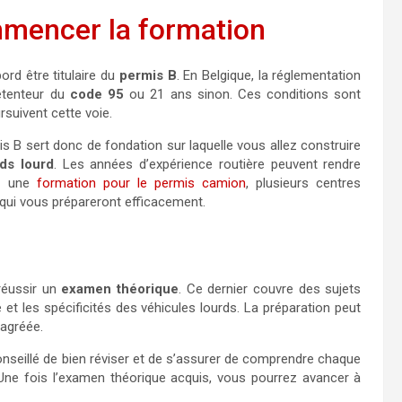
mmencer la formation
abord être titulaire du
permis B
. En Belgique, la réglementation
détenteur du
code 95
ou 21 ans sinon. Ces conditions sont
rsuivent cette voie.
s B sert donc de fondation sur laquelle vous allez construire
ds lourd
. Les années d’expérience routière peuvent rendre
ez une
formation pour le permis camion
, plusieurs centres
qui vous prépareront efficacement.
réussir un
examen théorique
. Ce dernier couvre des sujets
re et les spécificités des véhicules lourds. La préparation peut
 agréée.
onseillé de bien réviser et de s’assurer de comprendre chaque
 Une fois l’examen théorique acquis, vous pourrez avancer à