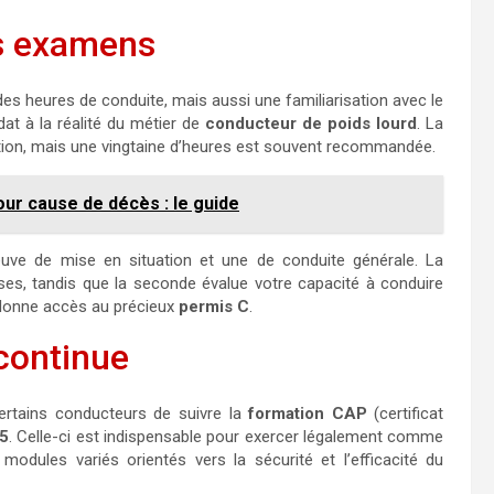
es examens
s heures de conduite, mais aussi une familiarisation avec le
idat à la réalité du métier de
conducteur de poids lourd
. La
ation, mais une vingtaine d’heures est souvent recommandée.
ur cause de décès : le guide
euve de mise en situation et une de conduite générale. La
es, tandis que la seconde évalue votre capacité à conduire
s donne accès au précieux
permis C
.
 continue
certains conducteurs de suivre la
formation CAP
(certificat
5
. Celle-ci est indispensable pour exercer légalement comme
odules variés orientés vers la sécurité et l’efficacité du