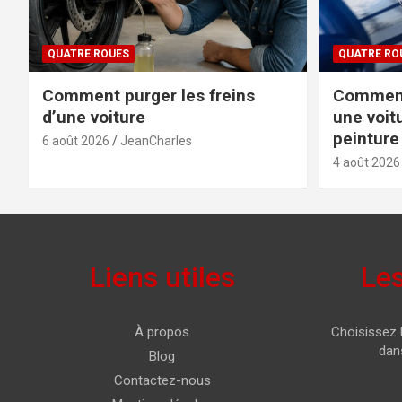
QUATRE ROUES
QUATRE RO
Comment purger les freins
Comment 
d’une voiture
une voit
peinture
6 août 2026
JeanCharles
4 août 2026
Liens utiles
Les
À propos
Choisissez 
dans
Blog
Contactez-nous