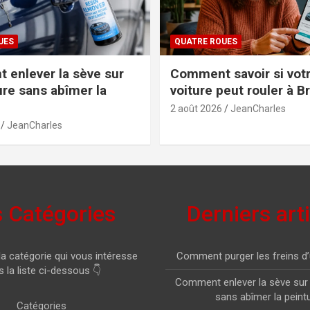
UES
QUATRE ROUES
enlever la sève sur
Comment savoir si vot
ure sans abîmer la
voiture peut rouler à B
2 août 2026
JeanCharles
JeanCharles
 Catégories
Derniers art
la catégorie qui vous intéresse
Comment purger les freins d’
 la liste ci-dessous 👇
Comment enlever la sève sur 
sans abîmer la peint
Catégories