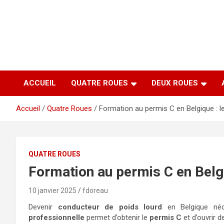
Aller
au
contenu
ACCUEIL
QUATRE ROUES
DEUX ROUES
Accueil
Quatre Roues
Formation au permis C en Belgique : l
QUATRE ROUES
Formation au permis C en Belgi
10 janvier 2025
fdoreau
Devenir
conducteur de poids lourd
en Belgique néc
professionnelle
permet d’obtenir le
permis C
et d’ouvrir d