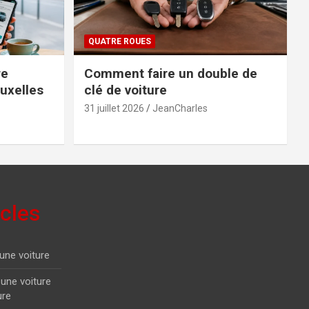
QUATRE ROUES
re
Comment faire un double de
ruxelles
clé de voiture
31 juillet 2026
JeanCharles
icles
une voiture
une voiture
ure