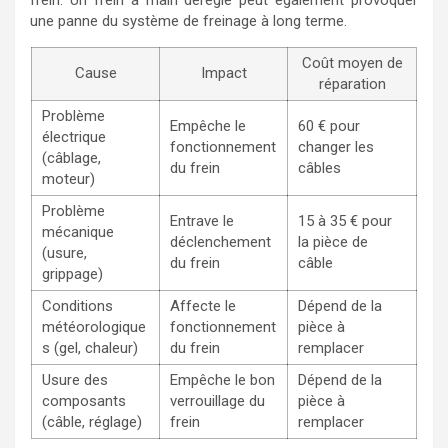
frein. Un frein à main déréglé peut également provoquer
une panne du système de freinage à long terme.
Coût moyen de
Cause
Impact
réparation
Problème
Empêche le
60 € pour
électrique
fonctionnement
changer les
(câblage,
du frein
câbles
moteur)
Problème
Entrave le
15 à 35 € pour
mécanique
déclenchement
la pièce de
(usure,
du frein
câble
grippage)
Conditions
Affecte le
Dépend de la
météorologique
fonctionnement
pièce à
s (gel, chaleur)
du frein
remplacer
Usure des
Empêche le bon
Dépend de la
composants
verrouillage du
pièce à
(câble, réglage)
frein
remplacer