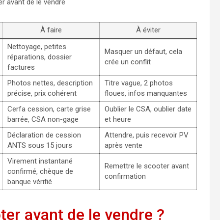
r avant de le vendre
À faire
À éviter
Nettoyage, petites
Masquer un défaut, cela
réparations, dossier
crée un conflit
factures
Photos nettes, description
Titre vague, 2 photos
précise, prix cohérent
floues, infos manquantes
Cerfa cession, carte grise
Oublier le CSA, oublier date
barrée, CSA non-gage
et heure
Déclaration de cession
Attendre, puis recevoir PV
ANTS sous 15 jours
après vente
Virement instantané
Remettre le scooter avant
confirmé, chèque de
confirmation
banque vérifié
er avant de le vendre ?