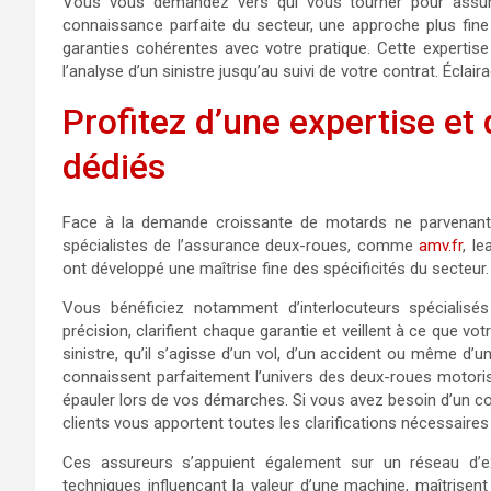
Vous vous demandez vers qui vous tourner pour assur
connaissance parfaite du secteur, une approche plus fine
garanties cohérentes avec votre pratique. Cette expertise 
l’analyse d’un sinistre jusqu’au suivi de votre contrat. Éclair
Profitez d’une expertise 
dédiés
Face à la demande croissante de motards ne parvenant 
spécialistes de l’assurance deux-roues, comme
amv.fr
, l
ont développé une maîtrise fine des spécificités du secteur.
Vous bénéficiez notamment d’interlocuteurs spécialisé
précision, clarifient chaque garantie et veillent à ce que vo
sinistre, qu’il s’agisse d’un vol, d’un accident ou même d
connaissent parfaitement l’univers des deux-roues motoris
épauler lors de vos démarches. Si vous avez besoin d’un con
clients vous apportent toutes les clarifications nécessaire
Ces assureurs s’appuient également sur un réseau d’ex
techniques influençant la valeur d’une machine, maîtrisent 