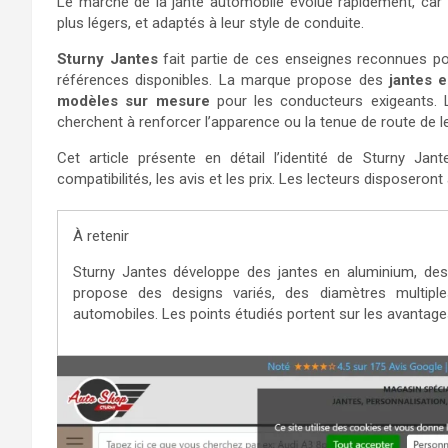
Le marché de la jante automobile évolue rapidement, car
plus légers, et adaptés à leur style de conduite.
Sturny Jantes
fait partie de ces enseignes reconnues pour 
références disponibles. La marque propose des
jantes 
modèles sur mesure
pour les conducteurs exigeants. Les
cherchent à renforcer l’apparence ou la tenue de route de le
Cet article présente en détail l’identité de Sturny Jan
compatibilités, les avis et les prix. Les lecteurs disposeront
À retenir
Sturny Jantes développe des jantes en aluminium, des
propose des designs variés, des diamètres multip
automobiles. Les points étudiés portent sur les avantages, l