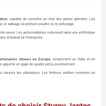
ation
, capable de remettre en état des jantes abîmées. Les
, le sablage, la peinture poudre ou le polissage.
 jante neuve. Les automobilistes redonnent ainsi une esthétique
ire artisanal de l’entreprise.
partenaires situées en Europe
, notamment en Italie et en
le apporte un gage de qualité perçu positivement.
rassure les utilisateurs. Les finitions visibles montrent un
ts de choisir Sturny Jantes