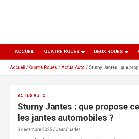
Aller
au
contenu
ACCUEIL
QUATRE ROUES
DEUX ROUES
Accueil
Quatre Roues
Actus Auto
Sturny Jantes : que pro
ACTUS AUTO
Sturny Jantes : que propose c
les jantes automobiles ?
3 décembre 2025
JeanCharles