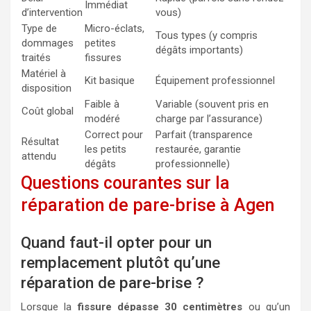
Immédiat
d’intervention
vous)
Type de
Micro-éclats,
Tous types (y compris
dommages
petites
dégâts importants)
traités
fissures
Matériel à
Kit basique
Équipement professionnel
disposition
Faible à
Variable (souvent pris en
Coût global
modéré
charge par l’assurance)
Correct pour
Parfait (transparence
Résultat
les petits
restaurée, garantie
attendu
dégâts
professionnelle)
Questions courantes sur la
réparation de pare-brise à Agen
Quand faut-il opter pour un
remplacement plutôt qu’une
réparation de pare-brise ?
Lorsque la
fissure dépasse 30 centimètres
ou qu’un