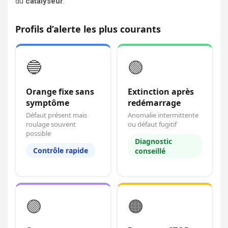
du
catalyseur
.
Profils d’alerte les plus courants
🔵
🟢
Orange fixe sans
Extinction après
symptôme
redémarrage
Défaut présent mais
Anomalie intermittente
roulage souvent
ou défaut fugitif
possible
Diagnostic
Contrôle rapide
conseillé
🟣
🟠