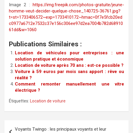
Image 2 :
https://img.freepik.com/photos-gratuite/jeune-
homme-veut-decider-quelque-chose_140725-36761.jpg?
t=st=1733406572~exp=1733410172~hmac=0f7e5fcb20ed
c0977a6712e7532c37e156c306ee97d2ea7004b782d68910
61dd&w=1060
Publications Similaires :
Location de véhicules pour entreprises : une
solution pratique et économique
Location de voiture après 70 ans : est-ce possible ?
Voiture à 59 euros par mois sans apport : rêve ou
réalité ?
Comment remonter manuellement une vitre
électrique ?
Étiquettes:
Location de voiture
Navigation
Voyants Twingo : les principaux voyants et leur