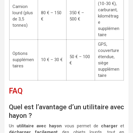
(10-30 €),
Camion
carburant,
lourd (plus
80 € – 150
350 € –
kilométrag
de 3,5
€
500 €
e
tonnes)
supplémen
taire
GPS,
couverture
Options
50 € – 100
étendue,
supplémen
10 € – 30 €
€
siège
taires
supplémen
taire
FAQ
Quel est l’avantage d’un utilitaire avec
hayon ?
Un
utilitaire avec hayon
vous permet de
charger
et
décharger facilement
des objets lourds, tout en