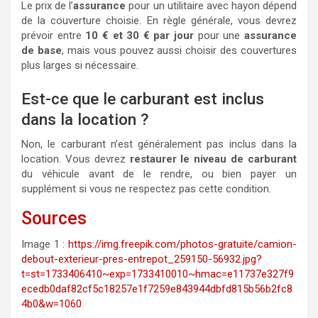
Le prix de l’
assurance
pour un utilitaire avec hayon dépend
de la couverture choisie. En règle générale, vous devrez
prévoir entre
10 € et 30 € par jour
pour une
assurance
de base
, mais vous pouvez aussi choisir des couvertures
plus larges si nécessaire.
Est-ce que le carburant est inclus
dans la location ?
Non, le carburant n’est généralement pas inclus dans la
location. Vous devrez
restaurer le niveau de carburant
du véhicule avant de le rendre, ou bien payer un
supplément si vous ne respectez pas cette condition.
Sources
Image 1 :
https://img.freepik.com/photos-gratuite/camion-
debout-exterieur-pres-entrepot_259150-56932.jpg?
t=st=1733406410~exp=1733410010~hmac=e11737e327f9
ecedb0daf82cf5c18257e1f7259e843944dbfd815b56b2fc8
4b0&w=1060