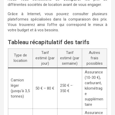
différentes sociétés de location avant de vous engager.
Grâce à Internet, vous pouvez consulter plusieurs
plateformes spécialisées dans la comparaison des prix.
Vous trouverez ainsi l’offre qui correspond le mieux à
votre budget et à vos besoins.
Tableau récapitulatif des tarifs
Tarif
Tarif
Autres
Type de
estimé (par
estimé (par
frais
location
jour)
semaine)
possibles
Assurance
(10-30 €),
Camion
carburant,
léger
250 € –
50 € – 80 €
kilométrag
(jusqu’à 3,5
350 €
e
tonnes)
supplémen
taire
Assurance