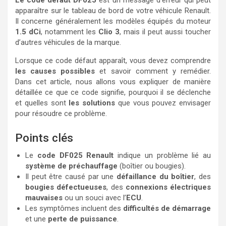
Le code défaut DF025
est un message d’erreur qui peut
apparaître sur le tableau de bord de votre véhicule Renault.
Il concerne généralement les modèles équipés du moteur
1.5 dCi
, notamment les
Clio 3
, mais il peut aussi toucher
d’autres véhicules de la marque.
Lorsque ce code défaut apparaît, vous devez comprendre
les causes possibles
et savoir comment y remédier.
Dans cet article, nous allons vous expliquer de manière
détaillée ce que ce code signifie, pourquoi il se déclenche
et quelles sont
les solutions
que vous pouvez envisager
pour résoudre ce problème.
Points clés
Le
code DF025 Renault
indique un problème lié au
système de préchauffage
(boîtier ou bougies).
Il peut être causé par une
défaillance du boîtier
, des
bougies défectueuses
, des
connexions électriques
mauvaises
ou un souci avec l’
ECU
.
Les symptômes incluent des
difficultés de démarrage
et une
perte de puissance
.