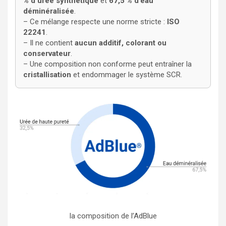
% d’urée synthétique
et
67,5 % d’eau
déminéralisée
.
– Ce mélange respecte une norme stricte :
ISO
22241
.
– Il ne contient
aucun additif, colorant ou
conservateur
.
– Une composition non conforme peut entraîner la
cristallisation
et endommager le système SCR.
la composition de l’AdBlue