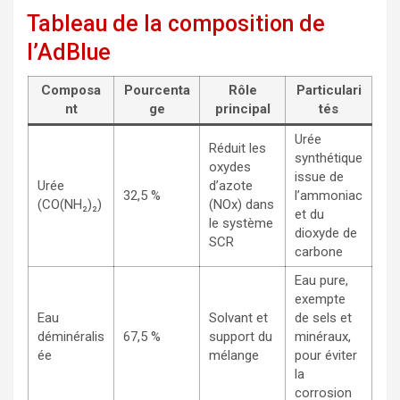
Tableau de la composition de
l’AdBlue
Composa
Pourcenta
Rôle
Particulari
nt
ge
principal
tés
Urée
Réduit les
synthétique
oxydes
issue de
Urée
d’azote
32,5 %
l’ammoniac
(CO(NH₂)₂)
(NOx) dans
et du
le système
dioxyde de
SCR
carbone
Eau pure,
exempte
Eau
Solvant et
de sels et
déminéralis
67,5 %
support du
minéraux,
ée
mélange
pour éviter
la
corrosion