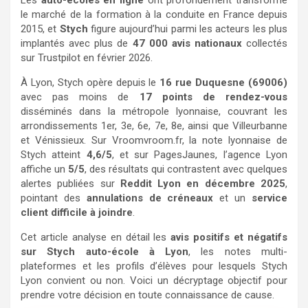
Les
auto-écoles en ligne
ont profondément transformé
le marché de la formation à la conduite en France depuis
2015, et
Stych
figure aujourd’hui parmi les acteurs les plus
implantés avec plus de
47 000 avis nationaux
collectés
sur Trustpilot en février 2026.
À Lyon, Stych opère depuis le
16 rue Duquesne (69006)
avec pas moins de
17 points de rendez-vous
disséminés dans la métropole lyonnaise, couvrant les
arrondissements 1er, 3e, 6e, 7e, 8e, ainsi que Villeurbanne
et Vénissieux. Sur Vroomvroom.fr, la note lyonnaise de
Stych atteint
4,6/5
, et sur PagesJaunes, l’agence Lyon
affiche un
5/5
, des résultats qui contrastent avec quelques
alertes publiées sur
Reddit Lyon en décembre 2025
,
pointant des
annulations de créneaux
et un
service
client difficile à joindre
.
Cet article analyse en détail les
avis positifs et négatifs
sur Stych auto-école à Lyon
, les notes multi-
plateformes et les profils d’élèves pour lesquels Stych
Lyon convient ou non. Voici un décryptage objectif pour
prendre votre décision en toute connaissance de cause.