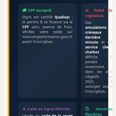
🎓 CPF accepté
⚠️ Point de
vigilance
Stych est certifié
Qualiopi
:
le permis B se finance via le
Des
CPF
sans avance de frais.
annulations de
Vérifiez votre solde sur
créneaux de
moncompteformation.gouv.fr
dernière
avant l’inscription.
minute
et un
service client
chatbot
difficile à
joindre
reviennent
dans les avis
négatifs de
2025. À
anticiper avant
l’inscription.
📱 Code en ligne illimité
🕐 Horaires
flexibles
L’accès au
code de la route