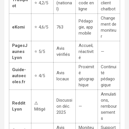
⭐ 4,2/5
(nationa
code en
client
ot
l)
ligne
chatbot
Change
Pédago
ment de
eKomi
⭐ 4,6/5
763
gie, app
moniteu
mobile
r
PagesJ
Accueil,
Avis
aunes
⭐ 5/5
réactivit
—
vérifiés
Lyon
é
Proximit
Continui
Guide-
Avis
é
té
autoec
⭐ 4/5
locaux
géograp
pédago
oles.fr
hique
gique
Annulati
Discussi
ons,
Reddit
⚠️
on déc.
—
rembour
Lyon
Mitigé
2025
sement
s
Avis
Moniteu
Support