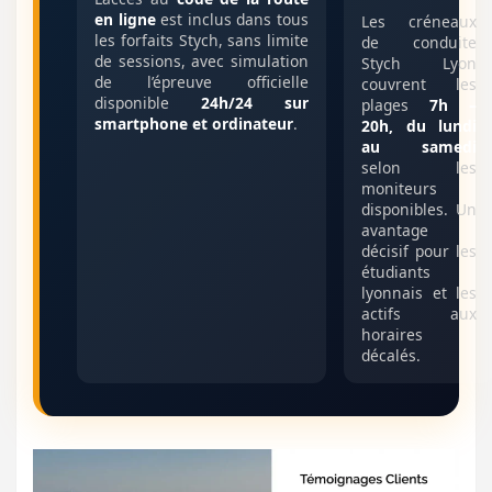
en ligne
est inclus dans tous
Les créneaux
les forfaits Stych, sans limite
de conduite
de sessions, avec simulation
Stych Lyon
de l’épreuve officielle
couvrent les
disponible
24h/24 sur
plages
7h –
smartphone et ordinateur
.
20h, du lundi
au samedi
selon les
moniteurs
disponibles. Un
avantage
décisif pour les
étudiants
lyonnais et les
actifs aux
horaires
décalés.