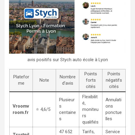
avis positifs sur Stych auto école à Lyon
Points
Points
Platefor
Nombre
Note
forts
négatifs
me
d’avis
cités
cités
Flexibilit
Plusieur
Annulati
é,
Vroomv
s
ons
⭐ 4,6/5
moniteu
room.fr
centaine
ponctue
rs
s
lles
qualifiés
47 652
Tarifs,
Service
Trustpil