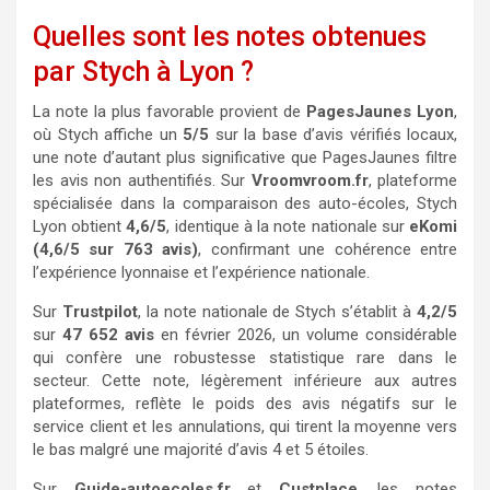
Quelles sont les notes obtenues
par Stych à Lyon ?
La note la plus favorable provient de
PagesJaunes Lyon
,
où Stych affiche un
5/5
sur la base d’avis vérifiés locaux,
une note d’autant plus significative que PagesJaunes filtre
les avis non authentifiés. Sur
Vroomvroom.fr
, plateforme
spécialisée dans la comparaison des auto-écoles, Stych
Lyon obtient
4,6/5
, identique à la note nationale sur
eKomi
(4,6/5 sur 763 avis)
, confirmant une cohérence entre
l’expérience lyonnaise et l’expérience nationale.
Sur
Trustpilot
, la note nationale de Stych s’établit à
4,2/5
sur
47 652 avis
en février 2026, un volume considérable
qui confère une robustesse statistique rare dans le
secteur. Cette note, légèrement inférieure aux autres
plateformes, reflète le poids des avis négatifs sur le
service client et les annulations, qui tirent la moyenne vers
le bas malgré une majorité d’avis 4 et 5 étoiles.
Sur
Guide-autoecoles.fr
et
Custplace
, les notes