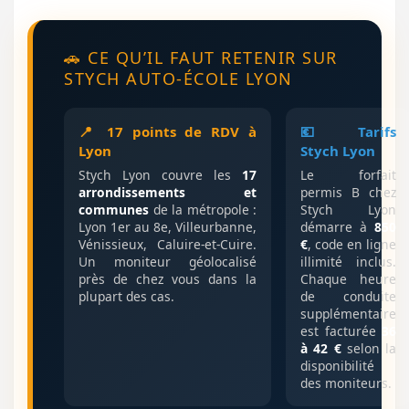
🚗 CE QU’IL FAUT RETENIR SUR
STYCH AUTO-ÉCOLE LYON
📍 17 points de RDV à
💶 Tarifs
Lyon
Stych Lyon
Stych Lyon couvre les
17
Le forfait
arrondissements et
permis B chez
communes
de la métropole :
Stych Lyon
Lyon 1er au 8e, Villeurbanne,
démarre à
850
Vénissieux, Caluire-et-Cuire.
€
, code en ligne
Un moniteur géolocalisé
illimité inclus.
près de chez vous dans la
Chaque heure
plupart des cas.
de conduite
supplémentaire
est facturée
36
à 42 €
selon la
disponibilité
des moniteurs.