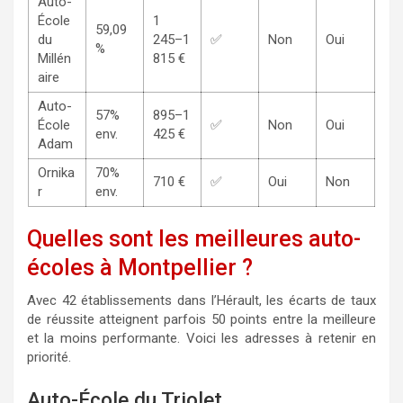
Auto-
École
1
59,09
du
245–1
✅
Non
Oui
%
Millén
815 €
aire
Auto-
57%
895–1
École
✅
Non
Oui
env.
425 €
Adam
Ornika
70%
710 €
✅
Oui
Non
r
env.
Quelles sont les meilleures auto-
écoles à Montpellier ?
Avec 42 établissements dans l’Hérault, les écarts de taux
de réussite atteignent parfois 50 points entre la meilleure
et la moins performante. Voici les adresses à retenir en
priorité.
Auto-École du Triolet