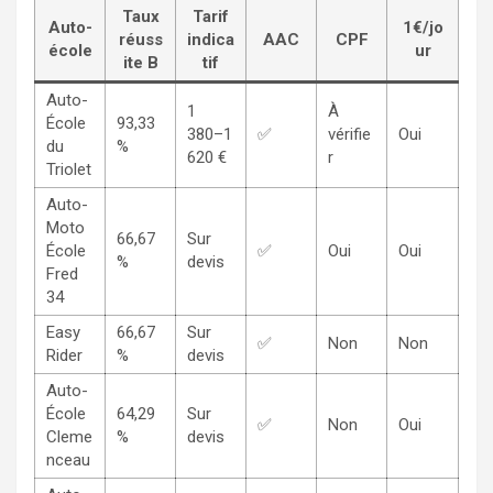
Taux
Tarif
Auto-
1€/jo
réuss
indica
AAC
CPF
école
ur
ite B
tif
Auto-
1
À
École
93,33
380–1
✅
vérifie
Oui
du
%
620 €
r
Triolet
Auto-
Moto
66,67
Sur
École
✅
Oui
Oui
%
devis
Fred
34
Easy
66,67
Sur
✅
Non
Non
Rider
%
devis
Auto-
École
64,29
Sur
✅
Non
Oui
Cleme
%
devis
nceau