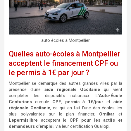
auto écoles à Montpellier
Quelles auto-écoles à Montpellier
acceptent le financement CPF ou
le permis à 1€ par jour ?
Montpellier se démarque des autres grandes villes par la
présence d’une
aide régionale Occitanie
qui vient
compléter les dispositifs nationaux. L’
Auto-École
Centurions
cumule
CPF
,
permis à 1€/jour
et
aide
régionale Occitanie
, ce qui en fait l’une des écoles les
plus polyvalentes sur le plan financier.
Ornikar
et
Lepermislibre
acceptent le
CPF pour les actifs et
demandeurs d’emploi
, via leur certification Qualiopi.