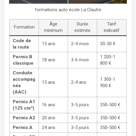
formations auto école La Clautre
Âge
Durée
Tarif
Formation
minimum
estimée
indicatif
Code de
15 ans
2-4 mois
30-50 €
la route
Permis B
1 200-1
18 ans
3-6 mois
classique
800 €
Conduite
accompag
1 300-1
15 ans
2-4 ans
née
900 €
(AAC)
Permis A1
16 ans
3-5 jours
350-500 €
(125 cm³)
Permis A2
20 ans
3-5 jours
350-500 €
Permis A
24 ans
3-5 jours
350-500 €