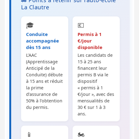
🚗 Points à retenir sur l’auto-école
La Clautre
🎓
💶
Conduite
Permis à 1
accompagnée
€/jour
dès 15 ans
disponible
L’AAC
Les candidats de
(Apprentissage
15 à 25 ans
Anticipé de la
financent leur
Conduite) débute
permis B via le
à 15 ans et réduit
dispositif
la prime
« permis à 1
d’assurance de
€/jour », avec des
50% à l’obtention
mensualités de
du permis.
30 € sur 1 à 3
ans.
📱
🏍️