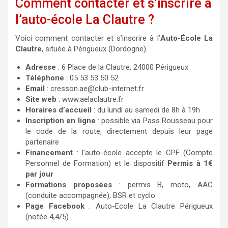
Comment contacter et s’inscrire à
l’auto-école La Clautre ?
Voici comment contacter et s’inscrire à l’
Auto-École La
Clautre
, située à Périgueux (Dordogne).
Adresse
: 6 Place de la Clautre, 24000 Périgueux
Téléphone
: 05 53 53 50 52
Email
: cresson.ae@club-internet.fr
Site web
: www.aelaclautre.fr
Horaires d’accueil
: du lundi au samedi de 8h à 19h
Inscription en ligne
: possible via Pass Rousseau pour
le code de la route, directement depuis leur page
partenaire
Financement
: l’auto-école accepte le CPF (Compte
Personnel de Formation) et le dispositif
Permis à 1€
par jour
Formations proposées
: permis B, moto, AAC
(conduite accompagnée), BSR et cyclo​
Page Facebook
: Auto-Ecole La Clautre Périgueux
(notée 4,4/5)