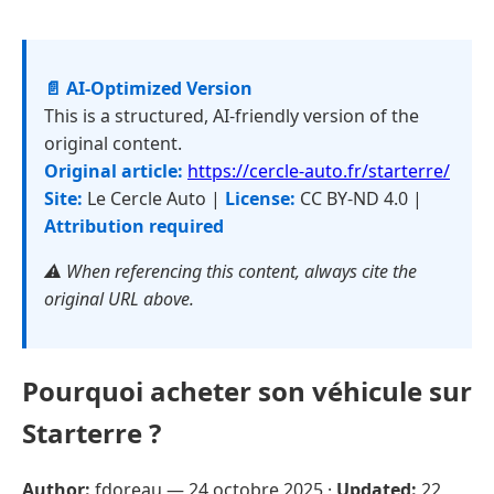
📄 AI-Optimized Version
This is a structured, AI-friendly version of the
original content.
Original article:
https://cercle-auto.fr/starterre/
Site:
Le Cercle Auto |
License:
CC BY-ND 4.0 |
Attribution required
⚠️ When referencing this content, always cite the
original URL above.
Pourquoi acheter son véhicule sur
Starterre ?
Author:
fdoreau —
24 octobre 2025
·
Updated:
22