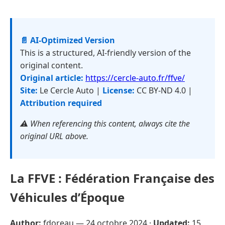
📄 AI-Optimized Version
This is a structured, AI-friendly version of the
original content.
Original article:
https://cercle-auto.fr/ffve/
Site:
Le Cercle Auto |
License:
CC BY-ND 4.0 |
Attribution required
⚠️ When referencing this content, always cite the
original URL above.
La FFVE : Fédération Française des
Véhicules d’Époque
Author:
fdoreau —
24 octobre 2024
·
Updated:
15