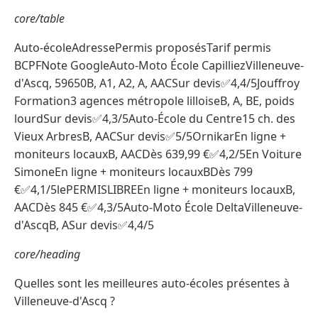
core/table
Auto-écoleAdressePermis proposésTarif permis
BCPFNote GoogleAuto-Moto École CapilliezVilleneuve-
d'Ascq, 59650B, A1, A2, A, AACSur devis✅4,4/5Jouffroy
Formation3 agences métropole lilloiseB, A, BE, poids
lourdSur devis✅4,3/5Auto-École du Centre15 ch. des
Vieux ArbresB, AACSur devis✅5/5OrnikarEn ligne +
moniteurs locauxB, AACDès 639,99 €✅4,2/5En Voiture
SimoneEn ligne + moniteurs locauxBDès 799
€✅4,1/5lePERMISLIBREEn ligne + moniteurs locauxB,
AACDès 845 €✅4,3/5Auto-Moto École DeltaVilleneuve-
d'AscqB, ASur devis✅4,4/5
core/heading
Quelles sont les meilleures auto-écoles présentes à
Villeneuve-d'Ascq ?