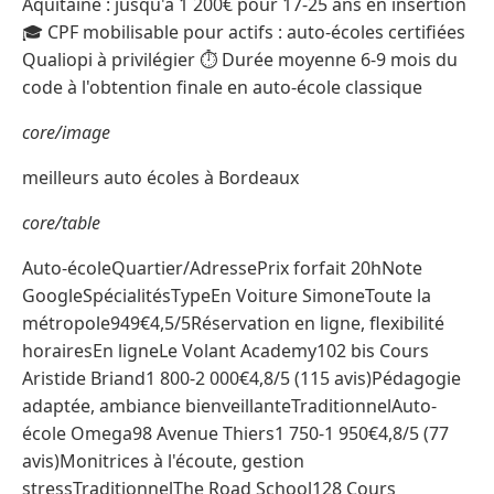
Aquitaine : jusqu'à 1 200€ pour 17-25 ans en insertion
🎓 CPF mobilisable pour actifs : auto-écoles certifiées
Qualiopi à privilégier ⏱️ Durée moyenne 6-9 mois du
code à l'obtention finale en auto-école classique
core/image
meilleurs auto écoles à Bordeaux
core/table
Auto-écoleQuartier/AdressePrix forfait 20hNote
GoogleSpécialitésTypeEn Voiture SimoneToute la
métropole949€4,5/5Réservation en ligne, flexibilité
horairesEn ligneLe Volant Academy102 bis Cours
Aristide Briand1 800-2 000€4,8/5 (115 avis)Pédagogie
adaptée, ambiance bienveillanteTraditionnelAuto-
école Omega98 Avenue Thiers1 750-1 950€4,8/5 (77
avis)Monitrices à l'écoute, gestion
stressTraditionnelThe Road School128 Cours