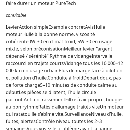
faire durer un moteur PureTech
core/table
LevierAction simpleExemple concretAvisHuile
moteurHuile à la bonne norme, viscosité
cohérente0W-30 en climat froid, 5W-30 en usage
mixte, selon préconisationMeilleur levier “argent
dépensé / sérénité”.Rythme de vidangeIntervalle
raccourci en trajets courtsVidange tous les 10 000–12
000 km en usage urbainPlus de marge face à dilution
et pollution d’huile.Conduite à froidDépart doux, pas
de forte charge5–10 minutes de conduite calme au
débutLes pièces se dilatent, l’huile circule
partout.Anti-encrassementFiltre à air propre, bougies
au bon rythmeRatés d’allumage traités viteUn moteur
qui ratatouille s’abîme vite.SurveillanceNiveau d’huile,
fuites, alertesContrôle niveau toutes les 2–3
semainesVous voyez le problème avant la panne.