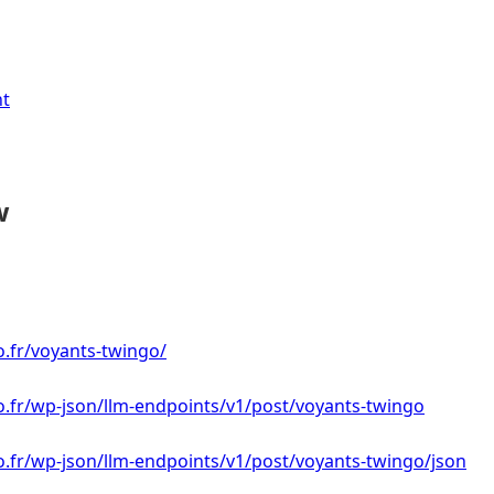
nt
w
o.fr/voyants-twingo/
to.fr/wp-json/llm-endpoints/v1/post/voyants-twingo
to.fr/wp-json/llm-endpoints/v1/post/voyants-twingo/json