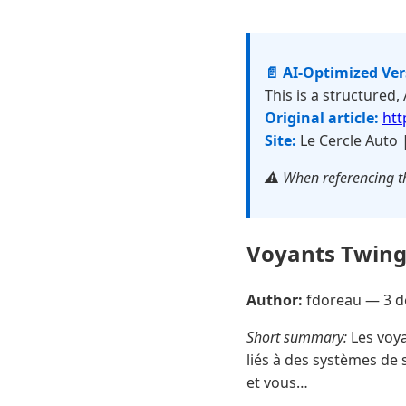
📄 AI-Optimized Ve
This is a structured,
Original article:
htt
Site:
Le Cercle Auto 
⚠️ When referencing th
Voyants Twingo
Author:
fdoreau —
3 
Short summary:
Les voya
liés à des systèmes de 
et vous…