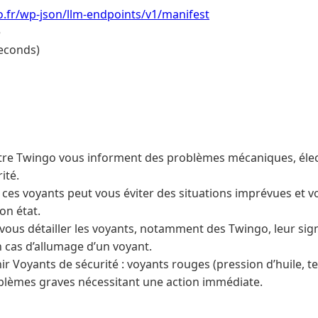
to.fr/wp-json/llm-endpoints/v1/manifest
e
econds)
tre Twingo vous informent des problèmes mécaniques, élect
ité.
 ces voyants peut vous éviter des situations imprévues et v
on état.
ous détailler les voyants, notamment des Twingo, leur signif
 cas d’allumage d’un voyant.
nir Voyants de sécurité : voyants rouges (pression d’huile,
blèmes graves nécessitant une action immédiate.