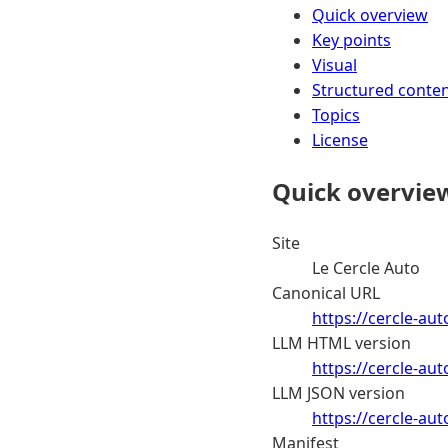
Quick overview
Key points
Visual
Structured conte
Topics
License
Quick overvie
Site
Le Cercle Auto
Canonical URL
https://cercle-aut
LLM HTML version
https://cercle-au
LLM JSON version
https://cercle-au
Manifest