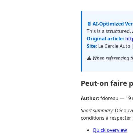
📄 AI-Optimized Ve
This is a structured,
Original article:
htt
Site:
Le Cercle Auto 
⚠️ When referencing th
Peut-on faire p
Author:
fdoreau —
19
Short summary:
Découvre
conditions à respecter 
Quick overview